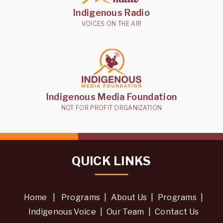
Rai
Views | August
को
आनन्द
II
Indigenous Radio
प्रेरणादायी
सन्तोषी
04,
Ep-
यात्रा
VOICES ON THE AIR
राई
22
2026
58
37
33
Views | July
Views | August
Views | August
31,
04,
04,
2026
2026
2026
Indigenous Media Foundation
NOT FOR PROFIT ORGANIZATION
QUICK LINKS
Home
|
Programs
|
About Us
|
Programs
|
Indigenous Voice
|
Our Team
|
Contact Us