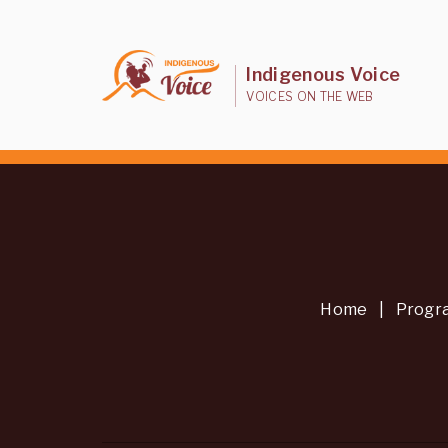
Indigenous Voice
VOICES ON THE WEB
Home
|
Progr