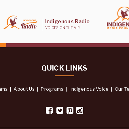
Indigenous Radio
VOICES ON THE AIR
QUICK LINKS
ams
|
About Us
|
Programs
|
Indigenous Voice
|
Our T