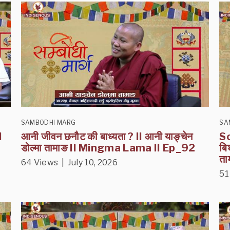
SAMBODHI MARG
SA
I
आनी जीवन छनौट की बाध्यता ? II आनी याङ्चेन
Sc
डोल्मा तामाङ II Mingma Lama II Ep_92
बि
ता
64 Views | July 10, 2026
51