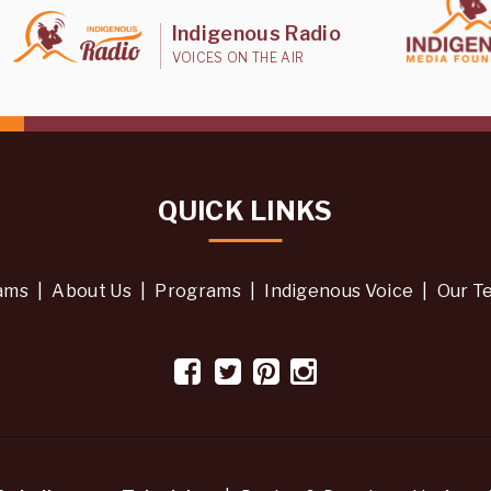
Indigenous Radio
VOICES ON THE AIR
QUICK LINKS
ams
|
About Us
|
Programs
|
Indigenous Voice
|
Our T