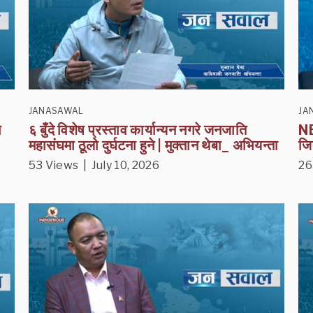
JANASAWAL
JA
ा
६ बुँदे विशेष प्रस्ताव कार्यान्यन नगरे जनजाति
NE
महासंघमा ठूलो दुर्घटना हुने | मुक्तान थेबा_ अभियन्ता
जि
53 Views | July 10, 2026
26