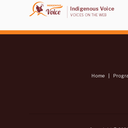
Indigenous Voice
VOICES ON THE WEB
Home
|
Progr