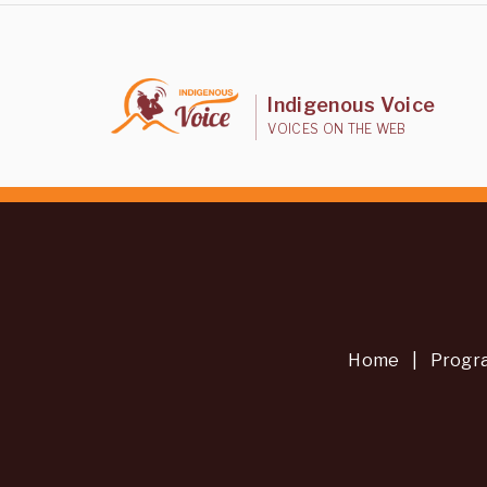
Indigenous Voice
VOICES ON THE WEB
Home
|
Progr