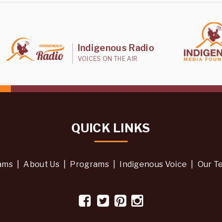
Indigenous Radio
VOICES ON THE AIR
QUICK LINKS
ams
|
About Us
|
Programs
|
Indigenous Voice
|
Our T