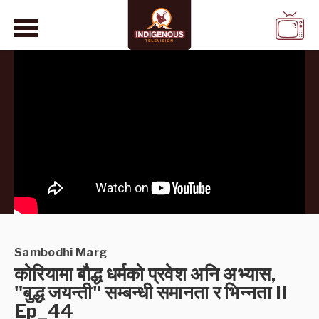
WATCH
LIVE
Sambodhi Marg
कोरियामा बौद्ध धर्मको प्रवेश अनि अभ्यास,
"बुद्ध जयन्ती" सम्बन्धी समानता र भिन्नता II
Ep_44