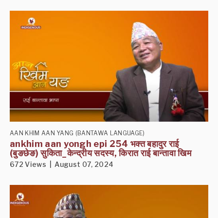
AAN KHIM AAN YANG (BANTAWA LANGUAGE)
ankhim aan yongh epi 254 भक्त बहादुर राई
(बुङछेङ) सुकिता_केन्द्रीय सदस्य, किरात राई बान्तावा खिम
672 Views | August 07, 2024