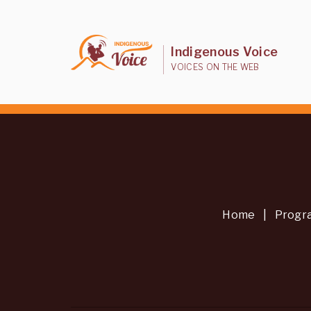
Indigenous Voice
VOICES ON THE WEB
Home
|
Progr