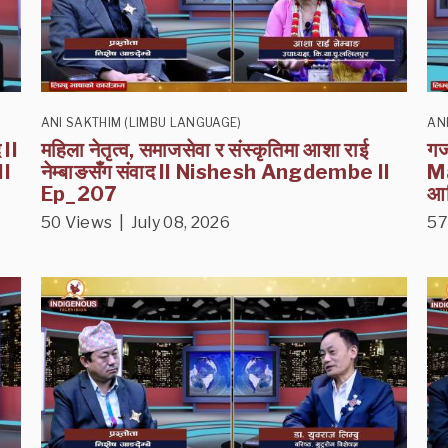
ANI SAKTHIM (LIMBU LANGUAGE)
AN
 II
महिला नेतृत्व, समाजसेवा र संस्कृतिमा आशा राई
गज
II
नेम्बाङसँग संवाद II Nishesh Angdembe II
Ma
Ep_207
आन
50 Views | July 08, 2026
57