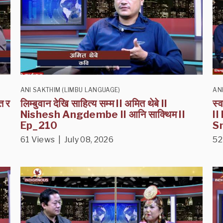
ANI SAKTHIM (LIMBU LANGUAGE)
AN
त र
लिम्बुवान देखि साहित्य सम्म II अमित थेबे II
स्
Nishesh Angdembe II आनि साक्थिम II
I
Ep_210
Sm
61 Views | July 08, 2026
52