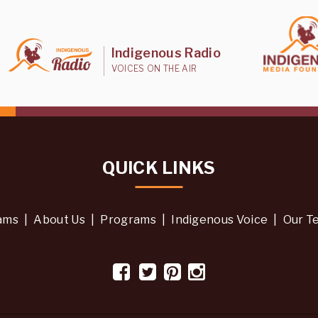
Indigenous Radio
VOICES ON THE AIR
QUICK LINKS
ams
|
About Us
|
Programs
|
Indigenous Voice
|
Our T