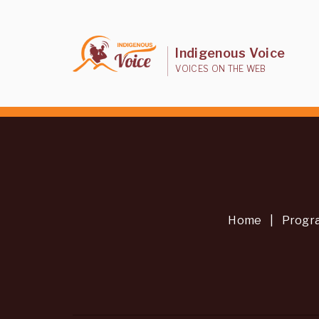
Indigenous Voice
VOICES ON THE WEB
Home
|
Progr