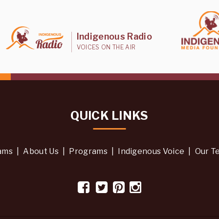
Indigenous Radio
VOICES ON THE AIR
QUICK LINKS
ams
|
About Us
|
Programs
|
Indigenous Voice
|
Our T