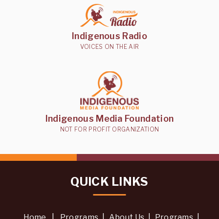
Indigenous Radio
VOICES ON THE AIR
Indigenous Media Foundation
NOT FOR PROFIT ORGANIZATION
QUICK LINKS
Home
|
Programs
|
About Us
|
Programs
|