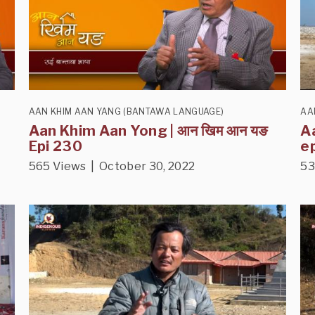
AAN KHIM AAN YANG (BANTAWA LANGUAGE)
AA
Aan Khim Aan Yong | आन खिम आन यङ
A
Epi 230
e
565 Views | October 30, 2022
53