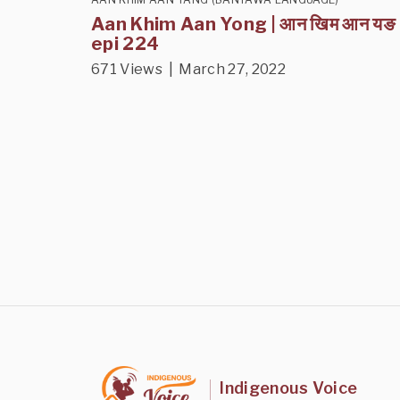
Aan Khim Aan Yong | आन खिम आन यङ
epi 224
671 Views | March 27, 2022
Indigenous Voice