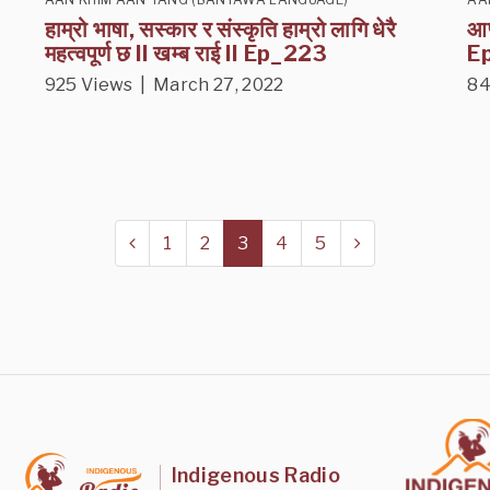
हाम्रो भाषा, सस्कार र संस्कृति हाम्रो लागि धेरै
आफ
महत्वपूर्ण छ II खम्ब राई II Ep_223
E
925 Views | March 27, 2022
84
1
2
3
4
5
Indigenous Radio