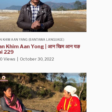
N KHIM AAN YANG (BANTAWA LANGUAGE)
an Khim Aan Yong | आन खिम आन यङ
pi 229
0 Views | October 30, 2022