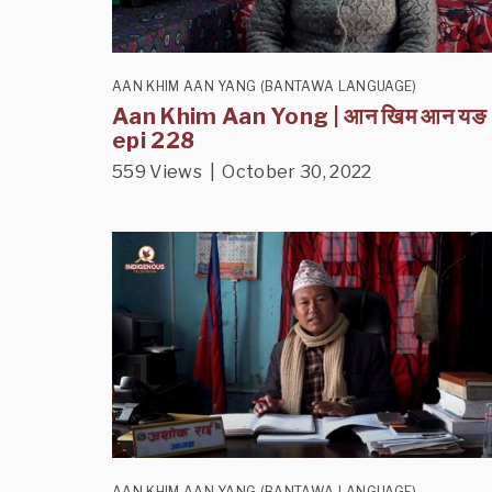
AAN KHIM AAN YANG (BANTAWA LANGUAGE)
Aan Khim Aan Yong | आन खिम आन यङ
epi 228
559 Views | October 30, 2022
AAN KHIM AAN YANG (BANTAWA LANGUAGE)