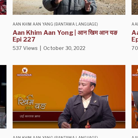
AAN KHIM AAN YANG (BANTAWA LANGUAGE)
AA
Aan Khim Aan Yong | आन खिम आन यङ
A
Epi 227
E
537 Views | October 30, 2022
70
AAN KHIM AAN YANG (BANTAWA LANGUAGE)
AA