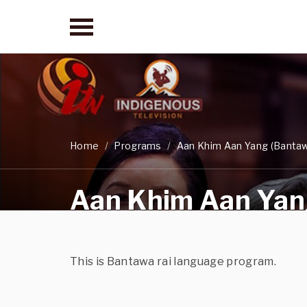
Home
Programs
Aan Khim Aan Yang (Banta
Aan Khim Aan Yan
This is Bantawa rai language program.