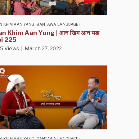
N KHIM AAN YANG (BANTAWA LANGUAGE)
an Khim Aan Yong | आन खिम आन यङ
pi 225
5 Views | March 27, 2022
N KHIM AAN YANG (BANTAWA LANGUAGE)