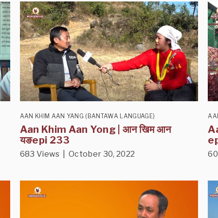
AAN KHIM AAN YANG (BANTAWA LANGUAGE)
AA
Aan Khim Aan Yong | आन खिम आन
A
यङepi 233
e
683 Views | October 30, 2022
60