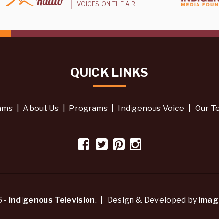
VOICES ON THE AIR
QUICK LINKS
ams
|
About Us
|
Programs
|
Indigenous Voice
|
Our T
6 -
Indigenous Television
. | Design & Developed by
Imag