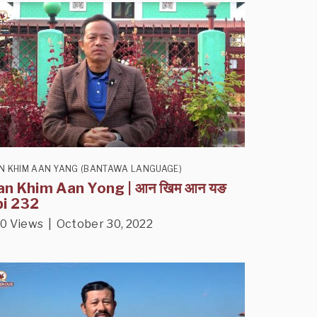
N KHIM AAN YANG (BANTAWA LANGUAGE)
an Khim Aan Yong | आन खिम आन यङ
pi 232
0 Views | October 30, 2022