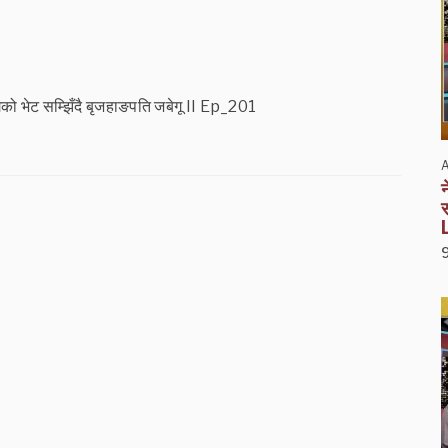
गको भेट सम्झिँदै बृजहाङपति जबेगू II Ep_201
A
न