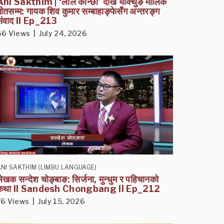
Ani Sakthim | ‘लाल कान्छी’ देखि याक्थुङ मौलिक
ीतसम्म: गायक शिव कुमार सम्बाहाङ्फेसँग अन्तरङ्ग
संवाद II Ep_213
66 Views | July 24, 2026
NI SAKTHIM (LIMBU LANGUAGE)
ेखक सन्देश चोङ्बाङ: सिर्जना, मुन्धुम र पहिचानको
कथा II Sandesh Chongbang II Ep_212
76 Views | July 15, 2026