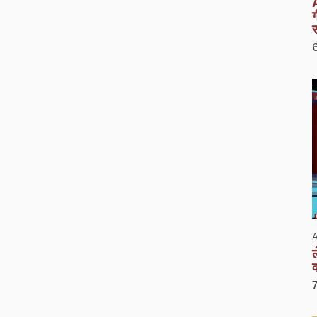
ग
A
ल