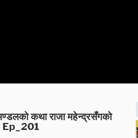
मण्डलको कथा राजा महेन्द्रसँगको
ू II Ep_201