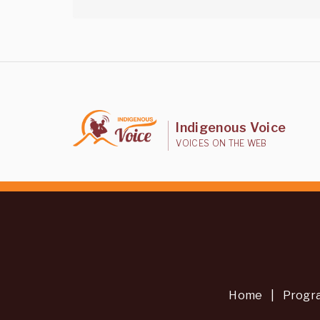
Indigenous Voice
VOICES ON THE WEB
Home
|
Progr