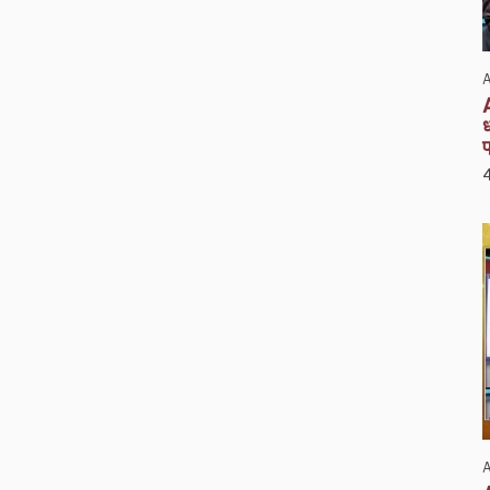
A
ध
प
A