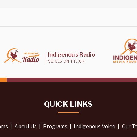
Indigenous Radio
VOICES ON THE AIR
QUICK LINKS
ams
|
About Us
|
Programs
|
Indigenous Voice
|
Our T