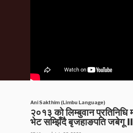
Ani Sakthim (Limbu Language)
२०१३ को लिम्बुवान प्रतिनिधि 
भेट सम्झिँदै बृजहाङपति जबेग