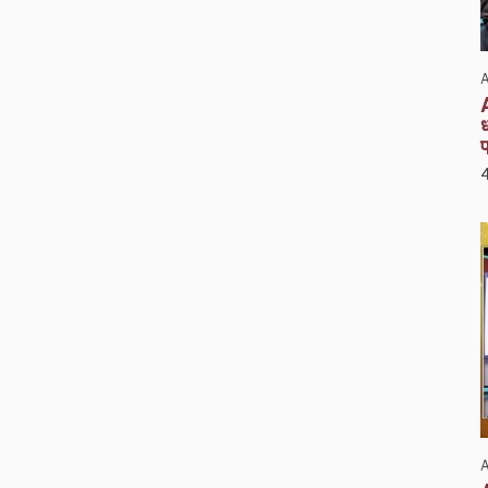
A
ध
प
A