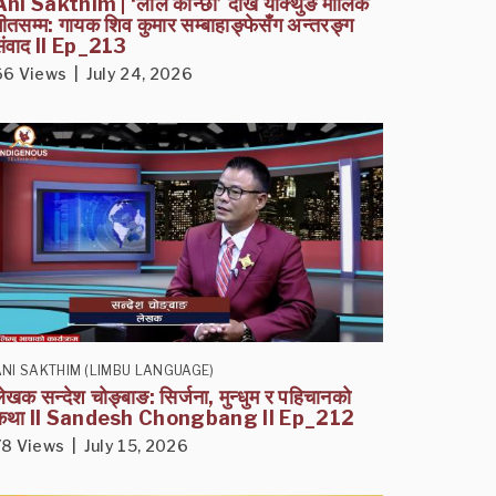
Ani Sakthim | ‘लाल कान्छी’ देखि याक्थुङ मौलिक
ीतसम्म: गायक शिव कुमार सम्बाहाङ्फेसँग अन्तरङ्ग
संवाद II Ep_213
66 Views | July 24, 2026
NI SAKTHIM (LIMBU LANGUAGE)
ेखक सन्देश चोङ्बाङ: सिर्जना, मुन्धुम र पहिचानको
कथा II Sandesh Chongbang II Ep_212
78 Views | July 15, 2026