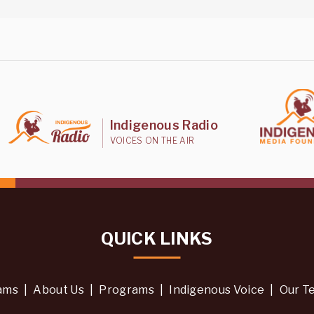
Indigenous Radio
VOICES ON THE AIR
QUICK LINKS
ams
|
About Us
|
Programs
|
Indigenous Voice
|
Our T