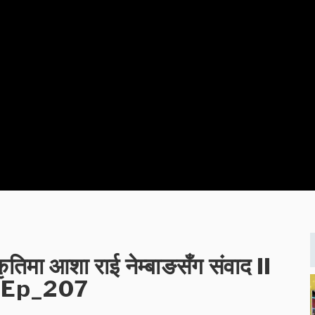
कृतिमा आशा राई नेम्बाङसँग संवाद II
 Ep_207