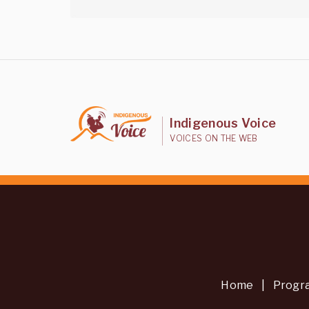
Indigenous Voice
VOICES ON THE WEB
Home
|
Progr