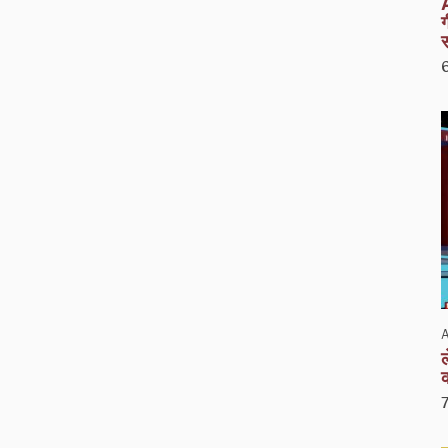
ग
A
ल