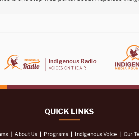
Indigenous Radio
VOICES ON THE AIR
QUICK LINKS
ams
|
About Us
|
Programs
|
Indigenous Voice
|
Our T