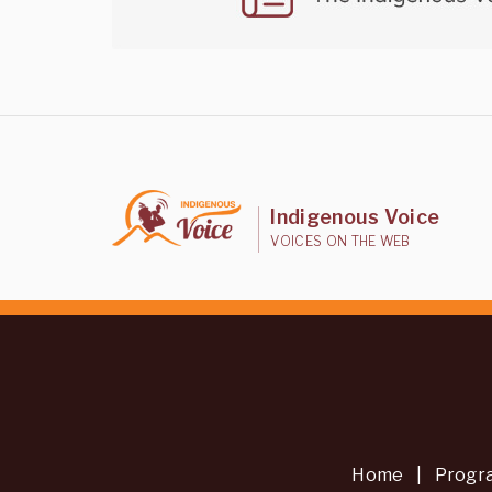
Indigenous Voice
VOICES ON THE WEB
Home
|
Progr