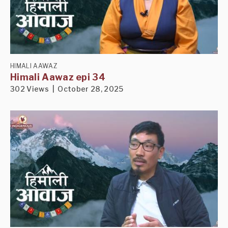
HIMALI AAWAZ
Himali Aawaz epi 34
302 Views | October 28, 2025