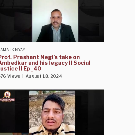
SAMAJIK NYAY
Prof. Prashant Negi's take on
Ambedkar and his legacy II Social
Justice II Ep_40
576 Views | August 18, 2024