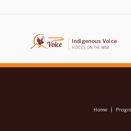
Indigenous Voice
VOICES ON THE WEB
Home
|
Progr