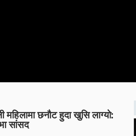
 महिलामा छनौट हुदा खुसि लाग्यो:
भा सांसद