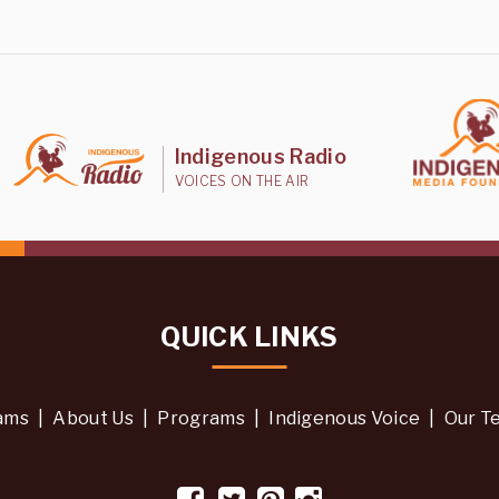
Indigenous Radio
VOICES ON THE AIR
QUICK LINKS
ams
|
About Us
|
Programs
|
Indigenous Voice
|
Our T