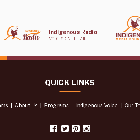
Indigenous Radio
VOICES ON THE AIR
QUICK LINKS
ams
|
About Us
|
Programs
|
Indigenous Voice
|
Our T