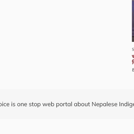
S
च
ब