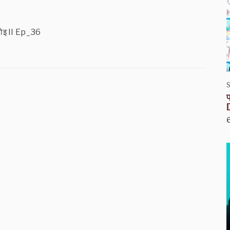
ोलोइ II Ep_36
S