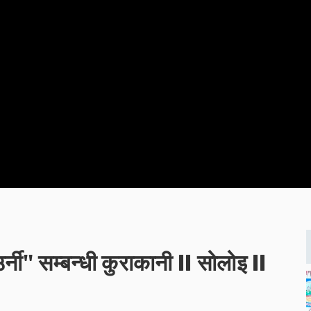
नी" सम्बन्धी कुराकानी II सोलोइ II