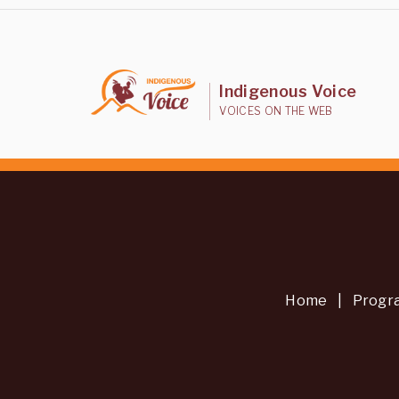
Indigenous Voice
VOICES ON THE WEB
Home
|
Progr