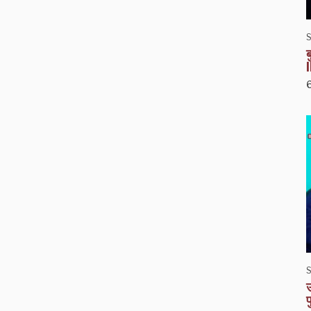
S
ब
S
उ